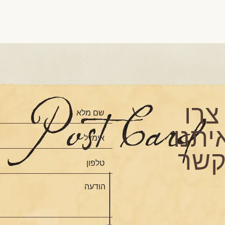
צרו
יתנו
שר