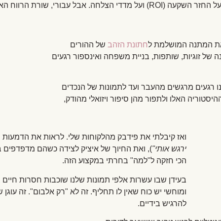
יתית של העסק שלי נראית בדיוק ככה. 👇
ו את המתנה המושלמת ל
חתונת הזהב
של ההורים
– איציק ומירה. המשימה: לארוז 50 שנה של זוגיות, שותפות, בניית משפחה ואינספור רגעים
ננו רגעים מרגשים מהעבר ועד לתמונות של הנכדים
יסטוריה האלו ולתפור מהן סיפור ויזואלי מהודק,
ואז קיבלתי את פידבק מהלקוחות שלי. לראות את הדמעות
ירגש אותי"
), ואת החיוך של איציק לצידה כשהם מדפדפים ב
הכי חזקה ל"למה" בחרתי במקצוע הזה.
בעידן שבו עשרות אלפי תמונות שלנו שוכבות חסרות חיים בטל
ומוחשי יש כוח שאין לו תחליף. זה לא "רק אלבום". זה עוג
להרגיש בידיים.