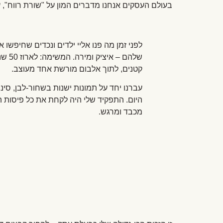
בעולם העסקים אנחנו מדברים המון על "שורת רווח", על החזר השקעה (ROI) ועל מדדי הצלחה. אבל עבורי, שורת הרווח האמ
לפני זמן מה פנו אליי ילדים ונכדים שחיפש
שלהם 
קטנים, לתוך אלבום מורשת אחד מעוצב.
עברנו יחד על תמונות ישנות בשחור-לבן, סי
היום. התפקיד שלי היה לקחת את כל פיסות הה
מכבד ומרגש.