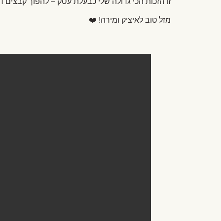
זו הזכות הכי גדולה שלי כבעלת עסק – להפוך קבצים ד
מזל טוב לאיציק ומירה! ❤️