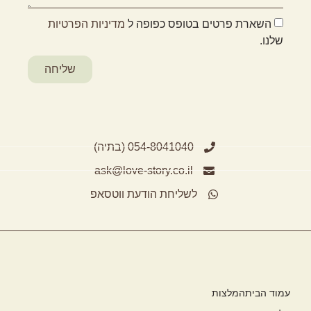
השארת פרטים בטופס כפופה ל
מדיניות הפרטיות
שלנו.
שליחה
054-8041040 (בתיה)
ask@love-story.co.il
לשליחת הודעת ווטסאפ
עמוד הבית
המלצות