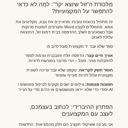
מלכודת ה"זול שיוצא יקר": למה לא כדאי
להתפשר על המקצועיות?
זה מתחיל בכוונות טובות: מראיינים את אבא, מקליטים את
אמא, מתמללים לקובץ Word ומצרפים תמונות סרוקות.
אבל כשמגיעים לשלב ההדפסה בבית דפוס זול, התוצאה
עלולה לאכזב.
ספר שלא עבר יד מקצועית סובל לרוב מ:
אורך חיים קצר:
הדפסה זולה וחובבנית גורמת לספר
להתבלות מהר, וחבל – הרי מדובר במורשת לדורות.
חוסר חשק לקריאה:
טקסט שלא עבר עריכה לשונית
מקצועית עלול להיות מעייף ומפוזר.
תמונות פגומות:
צילומים ישנים זקוקים לטיפול פוטושופ /
AI יסודי כדי שלא ייראו מטושטשים או כהים מדי על הנייר.
הפתרון ההיברידי: לכתוב בעצמכם,
לעצב עם המקצוענים
אני מבינה ששיקולי תקציב הם חלק מהמציאות. החדשות