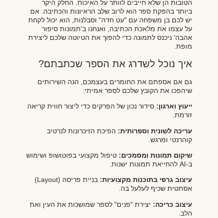
הטובות הן שלא חייבים לוותר על האיכות. החלק היקר
ביותר בהפקת ספר הוא לרוב שלב הראיונות והכתיבה. אם
יש לכם בן משפחה עם "עט חדה" וסבלנות, הוא יכול לקחת
על עצמו את מלאכת הכתיבה, ואנחנו ב'תמונות סיפור
אהבה' ניכנס לתמונה כדי להפוך את הטיוטה שלכם ליצירת
מופת.
איך נוכל לשדרג את הספר שכתבתם?
גם אם אספתם את החומרים בעצמכם, הנה השירותים
שיהפכו את הקובץ שלכם לספר אמיתי:
ייעוץ וארגון:
סידור נכון של הפרקים כדי ליצור חווית קריאה
זורמת.
עריכה לשונית וספרותית:
הפיכת הזיכרונות לנרטיב
קוהרנטי ומרגש.
שיקום תמונות ומסמכים:
טיפול מקצועי בפוטושופ ושימוש
ב-AI להחייאת תמונות ישנות.
עיצוב גרפי בתוכנות מקצועיות:
בניית פריסה (Layout)
אסתטית שכיף לעלעל בה.
עיצוב כריכה:
יצירת "פנים" לספר שמושכות את העין ואת
הלב.