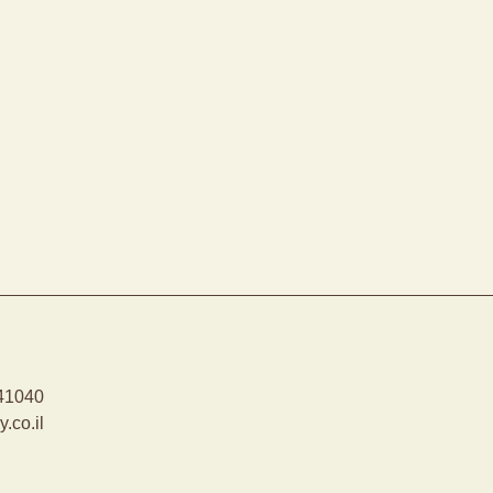
לשליחת הודעת ווטסאפ
-8041040
.co.il