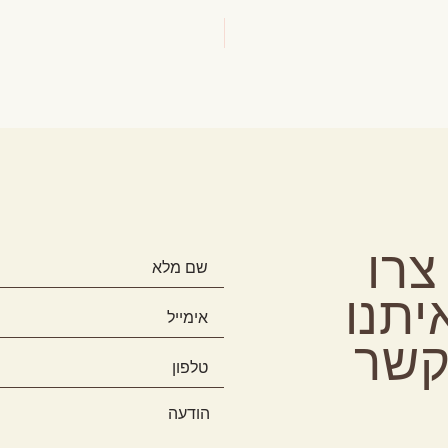
צרו
יתנו
שר