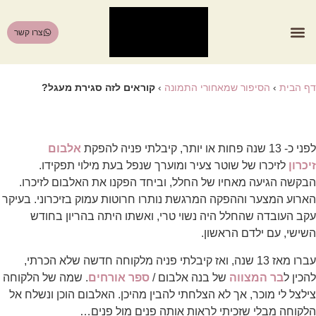
צרו קשר
הסיפור שמאחורי התמונה
דף הבית
›
הסיפור שמאחורי התמונה
›
קוראים לזה סגירת מעגל?
לפני כ- 13 שנה פחות או יותר, קיבלתי פניה להפקת
אלבום
זיכרון
לזיכרו של שוטר צעיר ומוערך שנפל בעת מילוי תפקידו.
הבקשה הגיעה מאחיו של החלל, וביחד הפקנו את האלבום לזיכרו.
הארוע המצער וההפקה המרגשת נותרו חרוטות עמוק בזיכרוני. בעיקר
עקב העובדה שהחלל היה נשוי טרי, ואשתו היתה בהריון בחודש
השישי, עם ילדם הראשון.
עברו מאז 13 שנה, ואז קיבלתי פניה מלקוחה חדשה שלא הכרתי,
להכין ל
בר המצווה
של בנה אלבום /
ספר אורחים
. שמה של הלקוחה
צילצל לי מוכר, אך לא הצלחתי להבין מהיכן. האלבום הוכן ונשלח אל
הלקוחה מבלי שזכיתי לראות אותה פנים מול פנים…