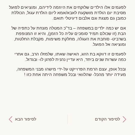
לפעמים אלו הילדים שלוקחים את היוזמה לידיהם, ומוציאים לפועל
מסיבת יום הולדת מושקעת לאבא/אמא ליום הולדת עגול, הכוללת
כמובן גם מצגת וגם אלבום דיגיטלי תואם.
אם יש כמה ילדים במשפחה – בד"כ המטלה מונחת על כתפיה של
הבת (זו שכולם תמיד סומכים עליה כל הזמן), והיא זו המנופפת
בשרביט- סוחבת את העגלה, מחלקת משימות, מקבלת החלטות,
ומוציאה אל הפועל.
לפעמים זו דווקא בת הזוג, האישה שאתו, שלמזלו הרב, גם אחרי
כמה עשרות שנים ביחד, היא עדיין נהנית לפרגן לו- ובגדול.
ובכל אופן, עצם הרמת הפרוייקט על-ידי מישהו מבני המשפחה,
מעידה יותר מהכל- שהלוואי ובכל משפחה היתה אחת כזו !
לסיפור הקודם
לסיפור הבא