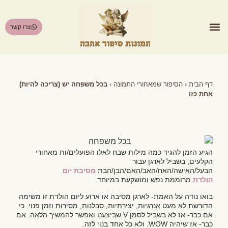
צרו קשר
הסיפור שמאחורי התמונה
דף הבית
›
הסיפור שמאחורי התמונה
›
בכל משפחה יש (צריכה להיות)
אחת כזו
הגיע הזמן להגיד כמה מילות שבח לאלו הפועלים/ות מאחורי
הקלעים, בשביל לארגן עבור
הבעל/האישה/האח/האב/האם/הבן/הבת
מסיבת יום
הולדת
מרוממת נפש ומושקעת במיוחד.
בואו נודה על האמת- לארגן מסיבה או ארוע ליום הולדת זו משימה
הדורשת לא מעט אנרגיות, יצירתיות, סבלנות, מסירות וזמן פנוי. כי
אם כבר- אז לא בשביל לסמן V שביצענו ואפשר להמשיך הלאה. אם
כבר- אז שיהיה WOW. ולא כל אחד בנוי לזה.