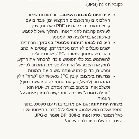
כקובץ תמונה (JPG):
ידידותיות לתוכנות העיצוב:
רוב תוכנות עיצוב
האלבומים (והמעצבים המקצועיים) עובדים עם
קבצי תמונה. כדי להכניס PDF לאלבום, צריך
לעיתים קרובות להמיר אותו, תהליך שעלול לפגוע
באיכות או ברזולוציה של המסמך.
היכולת לבצע "ניתוח פלסטי" במסמך:
מכתבים
ישנים סובלים לעיתים מכתמי זמן, קמטים או כתב
דהוי. כשהמסמך שמור כ-JPG, אנחנו יכולים
להשתמש בכל כלי הפוטושופ כדי להבהיר את הרקע,
לחזק את הצבע של הדיו ולהפוך את המכתב לקריא
ומרשים, בדיוק כמו שאנחנו עושים עם תמונות.
גמישות בעיצוב:
קובץ JPG מאפשר לנו "לגזור" חלק
מהמכתב (למשל, רק את החתימה המרגשת בסוף)
ולשלב אותו בעיצוב בצורה אסתטית. PDF הוא
"חבילה סגורה" שהרבה יותר קשה לתמרן איתה על
העמוד.
בשורה התחתונה:
גם אם מדובר בדף עם טקסט, בתוך
הספר שלכם הוא אלמנט ויזואלי לכל דבר. התייחסו אליו
כאל תמונה, סרקו אותו ב-
300 DPI
ושמרו כ-
JPG
.
הזיכרונות שלכם יודו לכם על זה!