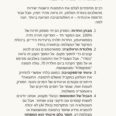
רבים מתפתים לצלם את התמונות הישנות ישירות
מהאלבום בעזרת הטלפון. זה נראה מהיר וזמין, אבל עבור
הדפסה איכותית – זו האלטרנטיבה הגרועה ביותר. הנה
למה:
מבחן החדות:
הסורק הביתי מספק חדות של
100%. אם המקור חד – הסריקה תהיה חדה.
בסמארטפון, החדות תלויה ברעידות הידיים, ביכולת
המיקוד של המצלמה ובתאורה בחדר.
מלכודת הרזולוציה:
סמארטפונים נוטים לכווץ
קבצים כדי לחסוך מקום. על המסך הקטן זה נראה
"בסדר", אבל כשנגדיל את התמונה באלבום מודפס
או על מסך הקרנה ביום הולדת 70, נגלה תמונה
"מפוקסלת" ומטושטשת.
עיוותי פרספקטיבה:
כמעט בלתי אפשרי להחזיק
את הטלפון במקביל מושלם לתמונה. התוצאה?
חיתוכים עקומים ועיוותים של הפנים והנוף. הסורק,
לעומת זאת, שומר על יחסים מדויקים ועל
גיאומטריה מושלמת.
הגבול של הפוטושופ:
כבעלי מקצוע, אנחנו יודעים
לעשות קסמים עם תיקוני צבע ושחזור. אבל גם
הטכנולוגיה הכי מתקדמת (כולל AI) לא יכולה
להמציא מידע שחסר בתמונה מטושטשת או
מצולמת רע.
חומר גלם איכותי הוא המפתח