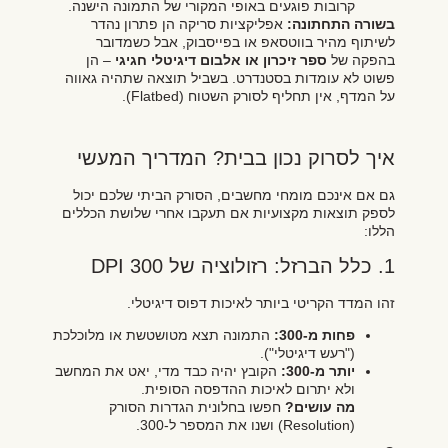
קרובות פוגעים באופי המקורי של התמונה הישנה.
בשורה התחתונה:
אפליקציות סריקה הן פתרון נהדר
לשיתוף מהיר בווטסאפ או בפייסבוק, אבל כשמדובר
בהפקה של
ספר זיכרון או אלבום דיגיטלי חגיגי
– הן
פשוט לא עומדות בסטנדרט. בשביל תוצאה שתהיה גאווה
על המדף, אין תחליף לסורק השטוח (Flatbed).
איך לסרוק נכון בבית? המדריך המעשי
גם אם אינכם מומחי מחשבים, הסורק הביתי שלכם יכול
לספק תוצאות מקצועיות אם תעקבו אחרי שלושת הכללים
הללו:
1. כלל הברזל: רזולוציה של 300 DPI
זהו המדד הקריטי ביותר לאיכות דפוס דיגיטלי.
פחות מ-300:
התמונה תצא מטושטשת או מלוכלכת
("רעש דיגיטלי").
יותר מ-300:
הקובץ יהיה כבד מדי, יאט את המחשב
ולא יתרום לאיכות ההדפסה הסופית.
מה עושים?
חפשו בחלונית הגדרות הסורק
(Resolution) ושנו את המספר ל-300.