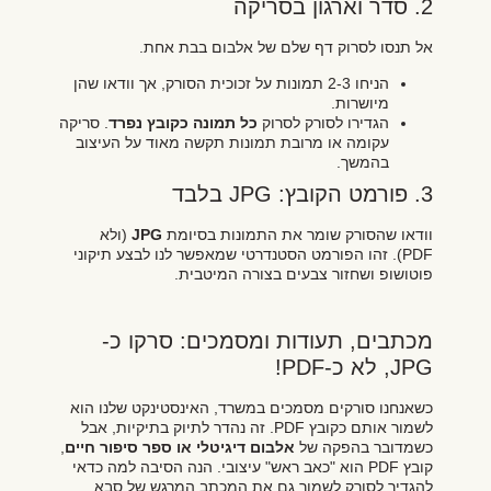
2. סדר וארגון בסריקה
אל תנסו לסרוק דף שלם של אלבום בבת אחת.
הניחו 2-3 תמונות על זכוכית הסורק, אך וודאו שהן
מיושרות.
הגדירו לסורק לסרוק
כל תמונה כקובץ נפרד
. סריקה
עקומה או מרובת תמונות תקשה מאוד על העיצוב
בהמשך.
3. פורמט הקובץ: JPG בלבד
וודאו שהסורק שומר את התמונות בסיומת
JPG
(ולא
PDF). זהו הפורמט הסטנדרטי שמאפשר לנו לבצע תיקוני
פוטושופ ושחזור צבעים בצורה המיטבית.
מכתבים, תעודות ומסמכים: סרקו כ-
JPG, לא כ-PDF!
כשאנחנו סורקים מסמכים במשרד, האינסטינקט שלנו הוא
לשמור אותם כקובץ PDF. זה נהדר לתיוק בתיקיות, אבל
כשמדובר בהפקה של
אלבום דיגיטלי או ספר סיפור חיים
,
קובץ PDF הוא "כאב ראש" עיצובי. הנה הסיבה למה כדאי
להגדיר לסורק לשמור גם את המכתב המרגש של סבא