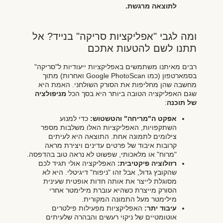
לתוצאה מרגשת.
ומה לגבי "אפליקציות סריקה" בנייד? אל
תתנו לשם להטעות אתכם
רבים מאיתנו משתמשים באפליקציות ייעודיות ל"סריקה"
בסמארטפון (כמו Google PhotoScan ואחרות) מתוך
מחשבה שהן מחליפות את הסורק השולחני. האמת היא
שגם האפליקציה הטובה ביותר היא בסך הכל
מניפולציה
של תוכנה
:
אפקט ה"מריחה" והטשטוש:
כדי למנוע
השתקפויות, האפליקציות האלו משלבות מספר
צילומים לתמונה אחת. התוצאה היא לעיתים
קרובות איבוד של פרטים עדינים ויצירת מראה
"מרוח" או מלאכותי, שפשוט לא נראה טוב בהדפסה.
רזולוציה פיקטיבית:
האפליקציה אולי תגיד לכם
שהקובץ גדול, אבל זהו "ניפוח" דיגיטלי. היא לא
מסוגלת לייצר את אותה חדות אופטית שעינית
הסורק מייצרת כשהיא עוברת מילימטר אחרי
מילימטר מעל התמונה המקורית.
עיבוד יתר:
האפליקציות מפעילות פילטרים
אוטומטיים של ניקוי רעשים והבהרה שלעיתים